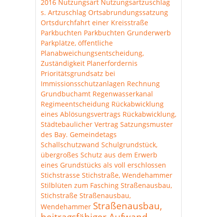
2016
Nutzungsart
Nutzungsartzuschlag
s. Artzuschlag
Ortsabrundungssatzung
Ortsdurchfahrt einer Kreisstraße
Parkbuchten
Parkbuchten Grunderwerb
Parkplätze, öffentliche
Planabweichungsentscheidung,
Zuständigkeit
Planerfordernis
Prioritätsgrundsatz bei
Immissionsschutzanlagen
Rechnung
Grundbuchamt
Regenwasserkanal
Regimeentscheidung
Rückabwicklung
eines Ablösungsvertrags
Rückabwicklung,
Städtebaulicher Vertrag
Satzungsmuster
des Bay. Gemeindetags
Schallschutzwand
Schulgrundstück,
übergroßes
Schutz aus dem Erwerb
eines Grundstücks als voll erschlossen
Stichstrasse
Stichstraße, Wendehammer
Stilblüten zum Fasching
Straßenausbau,
Stichstraße
Straßenausbau,
Straßenausbau,
Wendehammer
beitragsfähiger Aufwand