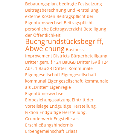
Bebauungsplan, bedingte Festsetzung
Beitragsberechnung und -erstellung,
externe Kosten
Beitragspflicht bei
Eigentumswechsel
Beitragspflicht,
persönliche
Beitragsverzicht
Beteiligung
der Öffentlichkeit
Buchgrundstücksbegriff,
Abweichung
Business
Improvement Districts
Bürgerbeteiligung
Dritter gem. § 124 BauGB
Dritter iSv § 124
Abs. 1 BauGB
Dritter, Kommunale
Eigengesellschaft
Eigengesellschaft
kommunal
Eigengesellschaft, kommunale
als „Dritter“
Eigenregie
Eigentümerwechsel
Einbeziehungssatzung
Eintritt der
Vorteilslage
Endgültige Herstellung,
Fiktion
Endgültige Herstellung,
Grunderwerb
Engstelle als
Erschließungshindernis
Erbengemeinschaft
Erlass