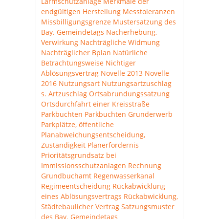
Lärmschutzanlage
Merkmale der
endgültigen Herstellung
Messtoleranzen
Missbilligungsgrenze
Mustersatzung des
Bay. Gemeindetags
Nacherhebung,
Verwirkung
Nachträgliche Widmung
Nachträglicher Bplan
Natürliche
Betrachtungsweise
Nichtiger
Ablösungsvertrag
Novelle 2013
Novelle
2016
Nutzungsart
Nutzungsartzuschlag
s. Artzuschlag
Ortsabrundungssatzung
Ortsdurchfahrt einer Kreisstraße
Parkbuchten
Parkbuchten Grunderwerb
Parkplätze, öffentliche
Planabweichungsentscheidung,
Zuständigkeit
Planerfordernis
Prioritätsgrundsatz bei
Immissionsschutzanlagen
Rechnung
Grundbuchamt
Regenwasserkanal
Regimeentscheidung
Rückabwicklung
eines Ablösungsvertrags
Rückabwicklung,
Städtebaulicher Vertrag
Satzungsmuster
des Bay. Gemeindetags