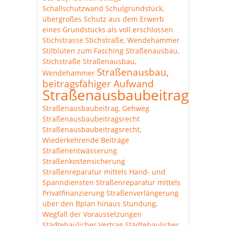
Schallschutzwand
Schulgrundstück,
übergroßes
Schutz aus dem Erwerb
eines Grundstücks als voll erschlossen
Stichstrasse
Stichstraße, Wendehammer
Stilblüten zum Fasching
Straßenausbau,
Stichstraße
Straßenausbau,
Straßenausbau,
Wendehammer
beitragsfähiger Aufwand
Straßenausbaubeitrag
Straßenausbaubeitrag, Gehweg
Straßenausbaubeitragsrecht
Straßenausbaubeitragsrecht,
Wiederkehrende Beiträge
Straßenentwässerung
Straßenkostensicherung
Straßenreparatur mittels Hand- und
Spanndiensten
Straßenreparatur mittels
Privatfinanzierung
Straßenverlängerung
über den Bplan hinaus
Stundung,
Wegfall der Voraussetzungen
Städtebaulicher Vertrag
Städtebaulicher