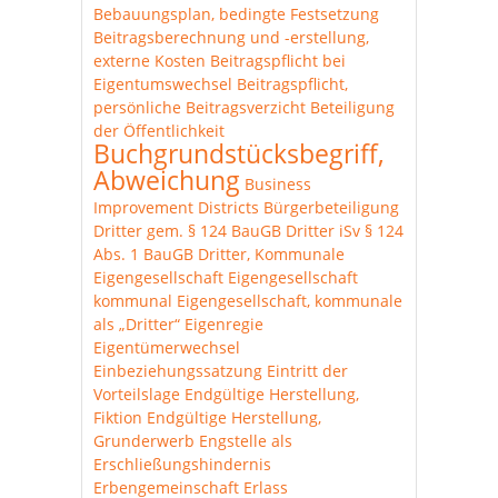
Bebauungsplan, bedingte Festsetzung
Beitragsberechnung und -erstellung,
externe Kosten
Beitragspflicht bei
Eigentumswechsel
Beitragspflicht,
persönliche
Beitragsverzicht
Beteiligung
der Öffentlichkeit
Buchgrundstücksbegriff,
Abweichung
Business
Improvement Districts
Bürgerbeteiligung
Dritter gem. § 124 BauGB
Dritter iSv § 124
Abs. 1 BauGB
Dritter, Kommunale
Eigengesellschaft
Eigengesellschaft
kommunal
Eigengesellschaft, kommunale
als „Dritter“
Eigenregie
Eigentümerwechsel
Einbeziehungssatzung
Eintritt der
Vorteilslage
Endgültige Herstellung,
Fiktion
Endgültige Herstellung,
Grunderwerb
Engstelle als
Erschließungshindernis
Erbengemeinschaft
Erlass