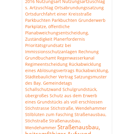
2016
Nutzungsart
Nutzungsartzuschlag
s. Artzuschlag
Ortsabrundungssatzung
Ortsdurchfahrt einer Kreisstraße
Parkbuchten
Parkbuchten Grunderwerb
Parkplätze, öffentliche
Planabweichungsentscheidung,
Zuständigkeit
Planerfordernis
Prioritätsgrundsatz bei
Immissionsschutzanlagen
Rechnung
Grundbuchamt
Regenwasserkanal
Regimeentscheidung
Rückabwicklung
eines Ablösungsvertrags
Rückabwicklung,
Städtebaulicher Vertrag
Satzungsmuster
des Bay. Gemeindetags
Schallschutzwand
Schulgrundstück,
übergroßes
Schutz aus dem Erwerb
eines Grundstücks als voll erschlossen
Stichstrasse
Stichstraße, Wendehammer
Stilblüten zum Fasching
Straßenausbau,
Stichstraße
Straßenausbau,
Straßenausbau,
Wendehammer
beitragsfähiger Aufwand