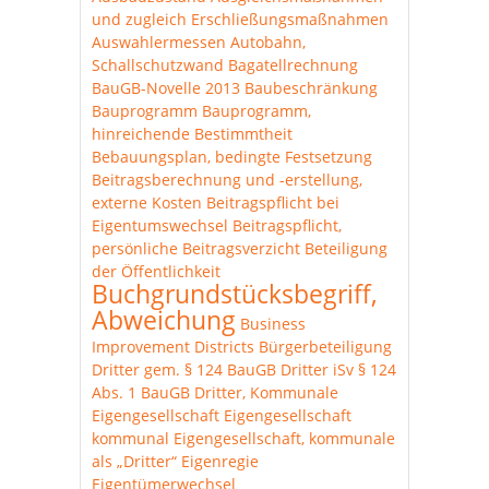
und zugleich Erschließungsmaßnahmen
Auswahlermessen
Autobahn,
Schallschutzwand
Bagatellrechnung
BauGB-Novelle 2013
Baubeschränkung
Bauprogramm
Bauprogramm,
hinreichende Bestimmtheit
Bebauungsplan, bedingte Festsetzung
Beitragsberechnung und -erstellung,
externe Kosten
Beitragspflicht bei
Eigentumswechsel
Beitragspflicht,
persönliche
Beitragsverzicht
Beteiligung
der Öffentlichkeit
Buchgrundstücksbegriff,
Abweichung
Business
Improvement Districts
Bürgerbeteiligung
Dritter gem. § 124 BauGB
Dritter iSv § 124
Abs. 1 BauGB
Dritter, Kommunale
Eigengesellschaft
Eigengesellschaft
kommunal
Eigengesellschaft, kommunale
als „Dritter“
Eigenregie
Eigentümerwechsel