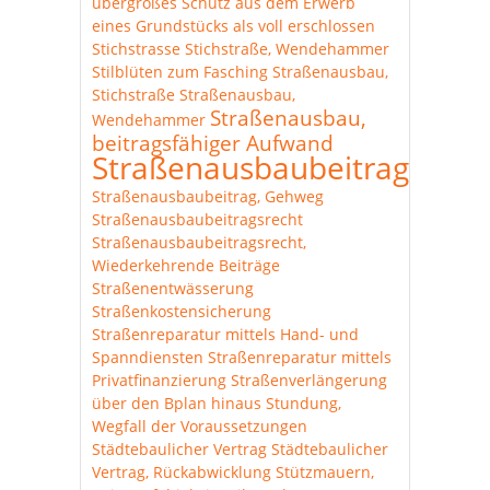
übergroßes
Schutz aus dem Erwerb
eines Grundstücks als voll erschlossen
Stichstrasse
Stichstraße, Wendehammer
Stilblüten zum Fasching
Straßenausbau,
Stichstraße
Straßenausbau,
Straßenausbau,
Wendehammer
beitragsfähiger Aufwand
Straßenausbaubeitrag
Straßenausbaubeitrag, Gehweg
Straßenausbaubeitragsrecht
Straßenausbaubeitragsrecht,
Wiederkehrende Beiträge
Straßenentwässerung
Straßenkostensicherung
Straßenreparatur mittels Hand- und
Spanndiensten
Straßenreparatur mittels
Privatfinanzierung
Straßenverlängerung
über den Bplan hinaus
Stundung,
Wegfall der Voraussetzungen
Städtebaulicher Vertrag
Städtebaulicher
Vertrag, Rückabwicklung
Stützmauern,