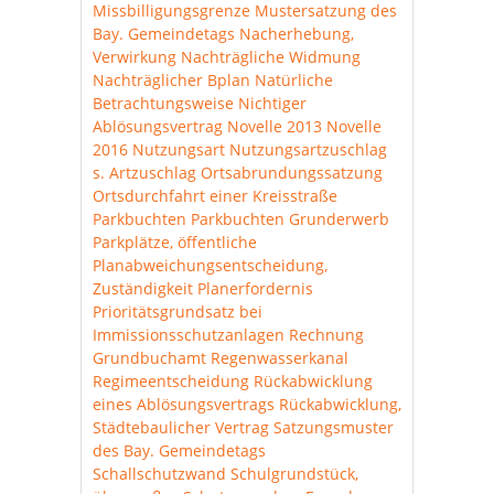
Missbilligungsgrenze
Mustersatzung des
Bay. Gemeindetags
Nacherhebung,
Verwirkung
Nachträgliche Widmung
Nachträglicher Bplan
Natürliche
Betrachtungsweise
Nichtiger
Ablösungsvertrag
Novelle 2013
Novelle
2016
Nutzungsart
Nutzungsartzuschlag
s. Artzuschlag
Ortsabrundungssatzung
Ortsdurchfahrt einer Kreisstraße
Parkbuchten
Parkbuchten Grunderwerb
Parkplätze, öffentliche
Planabweichungsentscheidung,
Zuständigkeit
Planerfordernis
Prioritätsgrundsatz bei
Immissionsschutzanlagen
Rechnung
Grundbuchamt
Regenwasserkanal
Regimeentscheidung
Rückabwicklung
eines Ablösungsvertrags
Rückabwicklung,
Städtebaulicher Vertrag
Satzungsmuster
des Bay. Gemeindetags
Schallschutzwand
Schulgrundstück,