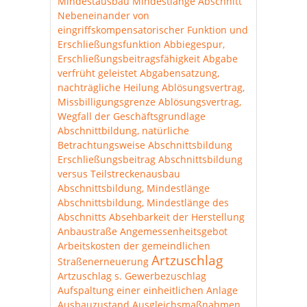
Mindestausbau
Mindestlänge Abschnitt
Nebeneinander von
eingriffskompensatorischer Funktion und
Erschließungsfunktion
Abbiegespur,
Erschließungsbeitragsfähigkeit
Abgabe
verfrüht geleistet
Abgabensatzung,
nachträgliche Heilung
Ablösungsvertrag,
Missbilligungsgrenze
Ablösungsvertrag,
Wegfall der Geschäftsgrundlage
Abschnittbildung, natürliche
Betrachtungsweise
Abschnittsbildung
Erschließungsbeitrag
Abschnittsbildung
versus Teilstreckenausbau
Abschnittsbildung, Mindestlänge
Abschnittsbildung, Mindestlänge des
Abschnitts
Absehbarkeit der Herstellung
Anbaustraße
Angemessenheitsgebot
Arbeitskosten der gemeindlichen
Artzuschlag
Straßenerneuerung
Artzuschlag s. Gewerbezuschlag
Aufspaltung einer einheitlichen Anlage
Ausbauzustand
Ausgleichsmaßnahmen