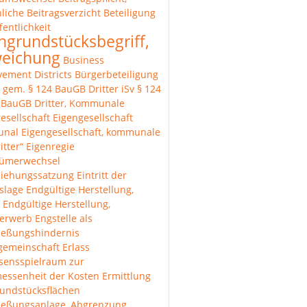
liche
Beitragsverzicht
Beteiligung
fentlichkeit
hgrundstücksbegriff,
eichung
Business
ement Districts
Bürgerbeteiligung
r gem. § 124 BauGB
Dritter iSv § 124
1 BauGB
Dritter, Kommunale
esellschaft
Eigengesellschaft
unal
Eigengesellschaft, kommunale
itter“
Eigenregie
tümerwechsel
ziehungssatzung
Eintritt der
lslage
Endgültige Herstellung,
Endgültige Herstellung,
erwerb
Engstelle als
ießungshindernis
gemeinschaft
Erlass
sensspielraum zur
essenheit der Kosten
Ermittlung
undstücksflächen
ließungsanlage, Abgrenzung