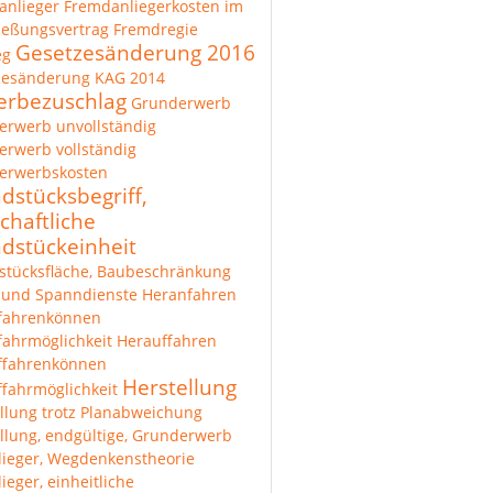
anlieger
Fremdanliegerkosten im
ießungsvertrag
Fremdregie
Gesetzesänderung 2016
eg
zesänderung KAG 2014
rbezuschlag
Grunderwerb
erwerb unvollständig
rwerb vollständig
erwerbskosten
dstücksbegriff,
chaftliche
dstückeinheit
stücksfläche, Baubeschränkung
 und Spanndienste
Heranfahren
fahrenkönnen
ahrmöglichkeit
Herauffahren
ffahrenkönnen
Herstellung
fahrmöglichkeit
llung trotz Planabweichung
llung, endgültige, Grunderwerb
lieger, Wegdenkenstheorie
lieger, einheitliche