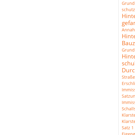
Grund
schut
Hint
gefa
Annah
Hint
Bau
Grunds
Hint
schu
Durc
Straße
Erschl
Immis
Satzun
Immis
Schal
Klarst
Klarst
Satz 1
Eigeng