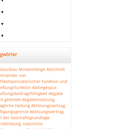
agwörter
stausbau
Mindestlänge Abschnitt
einander von
ffskompensatorischer Funktion und
ießungsfunktion
Abbiegespur,
ießungsbeitragsfähigkeit
Abgabe
ht geleistet
Abgabensatzung,
ägliche Heilung
Ablösungsvertrag,
lligungsgrenze
Ablösungsvertrag,
l der Geschäftsgrundlage
ittbildung, natürliche