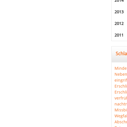
2014
2013
2012
2011
Schl
Minde
Neben
eingri
Erschl
Erschl
verfrü
nachtr
Missbi
Wegfal
Abschn