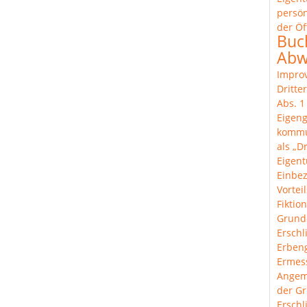
persön
der Öf
Buc
Abw
Improv
Dritte
Abs. 
Eigeng
komm
als „Dr
Eigen
Einbe
Vortei
Fiktion
Grund
Erschl
Erben
Ermes
Angem
der Gr
Ersch