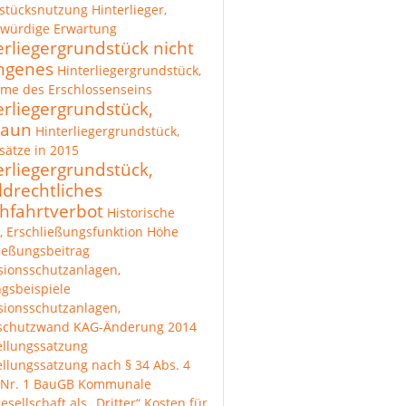
stücksnutzung
Hinterlieger,
zwürdige Erwartung
erliegergrundstück nicht
ngenes
Hinterliegergrundstück,
me des Erschlossenseins
erliegergrundstück,
zaun
Hinterliegergrundstück,
ätze in 2015
erliegergrundstück,
ldrechtliches
hfahrtverbot
Historische
, Erschließungsfunktion
Höhe
ießungsbeitrag
sionsschutzanlagen,
gsbeispiele
sionsschutzanlagen,
lschutzwand
KAG-Änderung 2014
ellungssatzung
ellungssatzung nach § 34 Abs. 4
 Nr. 1 BauGB
Kommunale
esellschaft als „Dritter“
Kosten für