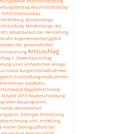
chtungsweise
Abschnittsbildung
ießungsbeitrag
Abschnittsbildung
 Teilstreckenausbau
ittsbildung, Mindestlänge
ittsbildung, Mindestlänge des
itts
Absehbarkeit der Herstellung
straße
Angemessenheitsgebot
skosten der gemeindlichen
Artzuschlag
enerneuerung
chlag s. Gewerbezuschlag
ltung einer einheitlichen Anlage
uzustand
Ausgleichsmaßnahmen
ugleich Erschließungsmaßnahmen
hlermessen
Autobahn,
lschutzwand
Bagatellrechnung
-Novelle 2013
Baubeschränkung
rogramm
Bauprogramm,
ichende Bestimmtheit
ungsplan, bedingte Festsetzung
gsberechnung und -erstellung,
e Kosten
Beitragspflicht bei
tumswechsel
Beitragspflicht,