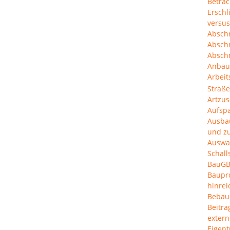
Betra
Erschl
versus
Abschn
Abschn
Abschn
Anbau
Arbeit
Straß
Artzus
Aufspa
Ausba
und z
Auswa
Schal
BauGB
Baup
hinre
Bebau
Beitra
extern
Eigen