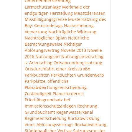
Unternehmerrechnung
Lärmschutzanlage
Merkmale der
endgültigen Herstellung
Messtoleranzen
Missbilligungsgrenze
Mustersatzung des
Bay. Gemeindetags
Nacherhebung,
Verwirkung
Nachträgliche Widmung
Nachträglicher Bplan
Natürliche
Betrachtungsweise
Nichtiger
Ablösungsvertrag
Novelle 2013
Novelle
2016
Nutzungsart
Nutzungsartzuschlag
s. Artzuschlag
Ortsabrundungssatzung
Ortsdurchfahrt einer Kreisstraße
Parkbuchten
Parkbuchten Grunderwerb
Parkplätze, öffentliche
Planabweichungsentscheidung,
Zuständigkeit
Planerfordernis
Prioritätsgrundsatz bei
Immissionsschutzanlagen
Rechnung
Grundbuchamt
Regenwasserkanal
Regimeentscheidung
Rückabwicklung
eines Ablösungsvertrags
Rückabwicklung,
Städtebaulicher Vertrag
Satzungsmuster