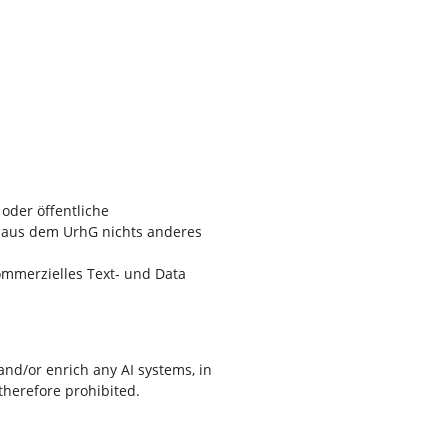
 oder öffentliche
ch aus dem UrhG nichts anderes
ommerzielles Text- und Data
and/or enrich any AI systems, in
therefore prohibited.