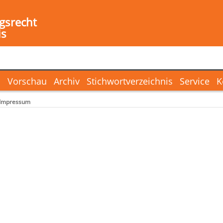
gsrecht
is
l
Vorschau
Archiv
Stichwortverzeichnis
Service
K
Impressum