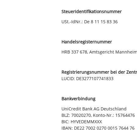
Steueridentifikationsnummer
USt.-IdNr.: De 8 11 15 83 36
Handelsregisternummer
HRB 337 678, Amtsgericht Mannhei
Registrierungsnummer bei der Zentra
LUCID: DE3277107741833
Bankverbindung
UniCredit Bank AG Deutschland
BLZ: 70020270, Konto-Nr.: 15764476
BIC: HYVEDEMMXXX
IBAN: DE22 7002 0270 0015 7644 76