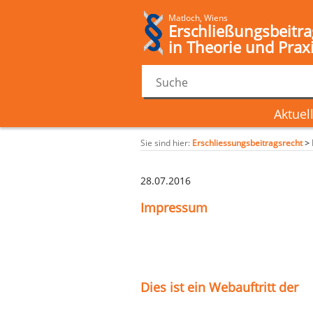
Matloch, Wiens
Erschließungsbeitra
in Theorie und Prax
Aktuel
Sie sind hier:
Erschliessungsbeitragsrecht
>
28.07.2016
Impressum
Dies ist ein Webauftritt der