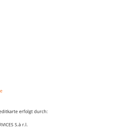
de
ditkarte erfolgt durch:
CES S.à r.l.