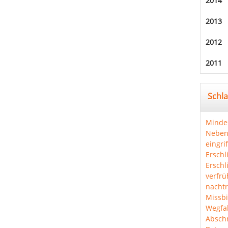
2014
2013
2012
2011
Schl
Minde
Neben
eingri
Erschl
Erschl
verfrü
nachtr
Missbi
Wegfal
Abschn