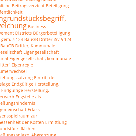
liche
Beitragsverzicht
Beteiligung
fentlichkeit
hgrundstücksbegriff,
eichung
Business
ement Districts
Bürgerbeteiligung
r gem. § 124 BauGB
Dritter iSv § 124
1 BauGB
Dritter, Kommunale
esellschaft
Eigengesellschaft
unal
Eigengesellschaft, kommunale
itter“
Eigenregie
tümerwechsel
ziehungssatzung
Eintritt der
lslage
Endgültige Herstellung,
Endgültige Herstellung,
erwerb
Engstelle als
ießungshindernis
gemeinschaft
Erlass
sensspielraum zur
essenheit der Kosten
Ermittlung
undstücksflächen
ließungsanlage, Abgrenzung