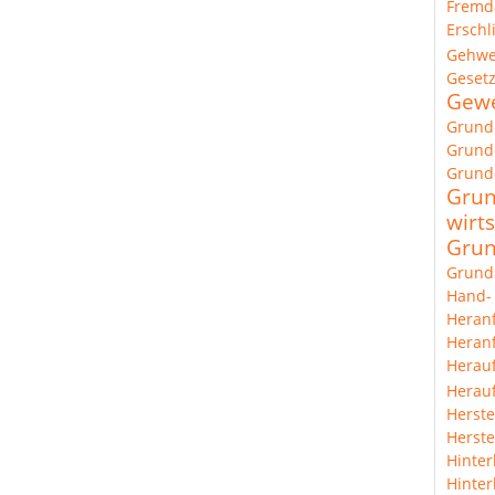
Fremd
Erschl
Gehw
Geset
Gewe
Grund
Grunde
Grund
Grun
wirts
Grun
Grund
Hand-
Heran
Heranf
Herau
Herauf
Herste
Herste
Hinter
Hinter