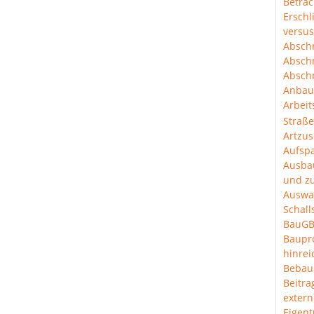
Betra
Erschl
versus
Abschn
Abschn
Abschn
Anbau
Arbeit
Straß
Artzus
Aufspa
Ausba
und z
Auswa
Schal
BauGB
Baup
hinre
Bebau
Beitra
extern
Eigen