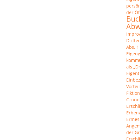
persön
der Öf
Buc
Abw
Improv
Dritte
Abs. 
Eigeng
komm
als „Dr
Eigen
Einbe
Vortei
Fiktion
Grund
Erschl
Erben
Ermes
Angem
der Gr
Ersch