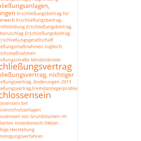
hließungsanlagen,
längen
Erschließungsbeitrag für
erwerb
Erschließungsbeitrag,
ittsbildung
Erschließungsbeitrag,
bezuschlag
Erschließungsbeitrag,
Erschließungsgesellschaft
ließungsmaßnahmen zugleich
eichsmaßnahmen
ießungsstraße Mindestbreite
chließungsvertrag
hließungsvertrag, nichtiger
ießungsvertrag, Änderungen 2013
ießungsvertrag,Fremdanliegerproblematik
chlossensein
ossensein bei
sionsschutzanlagen
ossensein von Grundstücken im
lanten Innenbereich
Fiktion
tige Herstellung
reinigungsverfahren