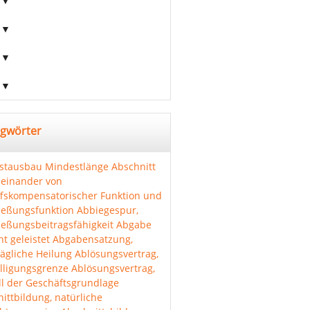
agwörter
stausbau
Mindestlänge Abschnitt
einander von
ffskompensatorischer Funktion und
ießungsfunktion
Abbiegespur,
ießungsbeitragsfähigkeit
Abgabe
ht geleistet
Abgabensatzung,
ägliche Heilung
Ablösungsvertrag,
lligungsgrenze
Ablösungsvertrag,
l der Geschäftsgrundlage
ittbildung, natürliche