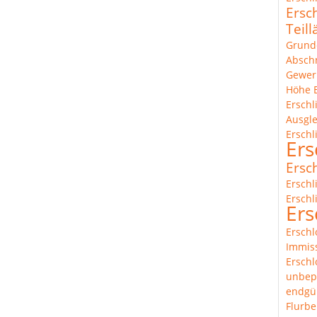
Ersc
Teil
Grund
Abschn
Gewer
Höhe
Ersch
Ausgl
Erschl
Ers
Ersc
Erschl
Erschl
Ers
Erschl
Immis
Erschl
unbep
endgül
Flurbe