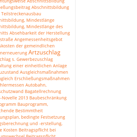
chtungsweise
Abschnittsbildung
ießungsbeitrag
Abschnittsbildung
 Teilstreckenausbau
ittsbildung, Mindestlänge
ittsbildung, Mindestlänge des
itts
Absehbarkeit der Herstellung
straße
Angemessenheitsgebot
skosten der gemeindlichen
Artzuschlag
enerneuerung
chlag s. Gewerbezuschlag
ltung einer einheitlichen Anlage
uzustand
Ausgleichsmaßnahmen
ugleich Erschließungsmaßnahmen
hlermessen
Autobahn,
lschutzwand
Bagatellrechnung
-Novelle 2013
Baubeschränkung
rogramm
Bauprogramm,
ichende Bestimmtheit
ungsplan, bedingte Festsetzung
gsberechnung und -erstellung,
e Kosten
Beitragspflicht bei
tumswechsel
Beitragspflicht,