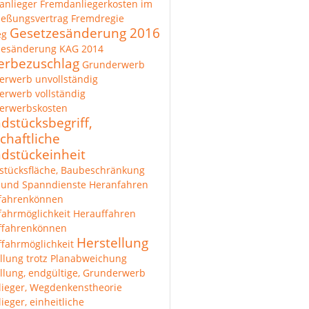
anlieger
Fremdanliegerkosten im
ießungsvertrag
Fremdregie
Gesetzesänderung 2016
eg
zesänderung KAG 2014
rbezuschlag
Grunderwerb
erwerb unvollständig
rwerb vollständig
erwerbskosten
dstücksbegriff,
chaftliche
dstückeinheit
stücksfläche, Baubeschränkung
 und Spanndienste
Heranfahren
fahrenkönnen
ahrmöglichkeit
Herauffahren
ffahrenkönnen
Herstellung
fahrmöglichkeit
llung trotz Planabweichung
llung, endgültige, Grunderwerb
lieger, Wegdenkenstheorie
lieger, einheitliche