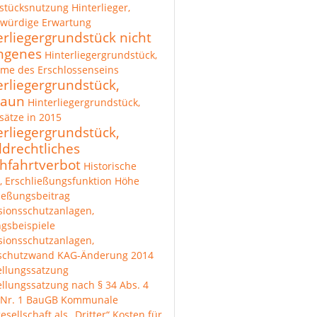
stücksnutzung
Hinterlieger,
zwürdige Erwartung
erliegergrundstück nicht
ngenes
Hinterliegergrundstück,
me des Erschlossenseins
erliegergrundstück,
zaun
Hinterliegergrundstück,
ätze in 2015
erliegergrundstück,
ldrechtliches
hfahrtverbot
Historische
, Erschließungsfunktion
Höhe
ießungsbeitrag
sionsschutzanlagen,
gsbeispiele
sionsschutzanlagen,
lschutzwand
KAG-Änderung 2014
ellungssatzung
ellungssatzung nach § 34 Abs. 4
 Nr. 1 BauGB
Kommunale
esellschaft als „Dritter“
Kosten für