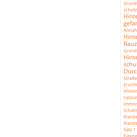
Grund
schut
Hint
gefa
Annah
Hint
Bau
Grunds
Hint
schu
Durc
Straße
Erschl
Immis
Satzun
Immis
Schal
Klarst
Klarst
Satz 1
Eigeng