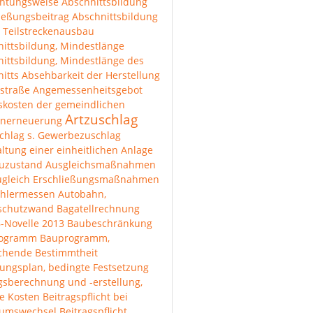
chtungsweise
Abschnittsbildung
ießungsbeitrag
Abschnittsbildung
 Teilstreckenausbau
ittsbildung, Mindestlänge
ittsbildung, Mindestlänge des
itts
Absehbarkeit der Herstellung
straße
Angemessenheitsgebot
skosten der gemeindlichen
Artzuschlag
enerneuerung
chlag s. Gewerbezuschlag
ltung einer einheitlichen Anlage
uzustand
Ausgleichsmaßnahmen
ugleich Erschließungsmaßnahmen
hlermessen
Autobahn,
lschutzwand
Bagatellrechnung
-Novelle 2013
Baubeschränkung
rogramm
Bauprogramm,
ichende Bestimmtheit
ungsplan, bedingte Festsetzung
gsberechnung und -erstellung,
e Kosten
Beitragspflicht bei
tumswechsel
Beitragspflicht,