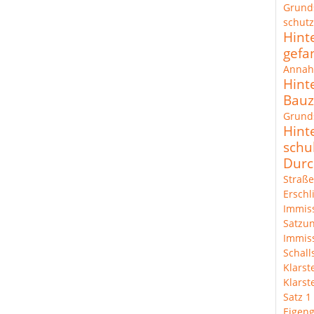
Grund
schut
Hint
gefa
Annah
Hint
Bau
Grunds
Hint
schu
Durc
Straße
Erschl
Immis
Satzun
Immis
Schal
Klarst
Klarst
Satz 1
Eigeng