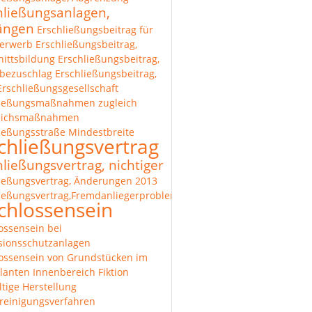
hließungsanlagen,
längen
Erschließungsbeitrag für
erwerb
Erschließungsbeitrag,
ittsbildung
Erschließungsbeitrag,
bezuschlag
Erschließungsbeitrag,
Erschließungsgesellschaft
ließungsmaßnahmen zugleich
eichsmaßnahmen
ießungsstraße Mindestbreite
chließungsvertrag
hließungsvertrag, nichtiger
ießungsvertrag, Änderungen 2013
ießungsvertrag,Fremdanliegerproblematik
chlossensein
ossensein bei
sionsschutzanlagen
ossensein von Grundstücken im
lanten Innenbereich
Fiktion
tige Herstellung
reinigungsverfahren