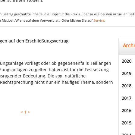
berschriften stöbern.
 Beitrag geschützte Inhalte: die Tipps für die Praxis. Ebenso wie bei den aktuellen Be
em Matloch/Wiens auf dem Vorwortblatt. Oder klicken Sie auf
Service
.
gen auf den Erschließungsvertrag
Archi
2020
ßungsanlage vorliegt oder ob gegebenenfalls Teillängen
ßungsanlagen zu gelten haben, ist für die Festsetzung
2019
usragender Bedeutung. Die sog. natürliche
r Rechtsprechung nicht nur ein häufiges Thema, sondern
2018
2017
2016
<
1
>
2015