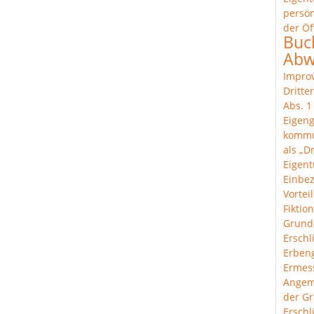
persön
der Öf
Buc
Abw
Improv
Dritte
Abs. 
Eigeng
komm
als „Dr
Eigen
Einbe
Vortei
Fiktion
Grund
Erschl
Erben
Ermes
Angem
der Gr
Ersch