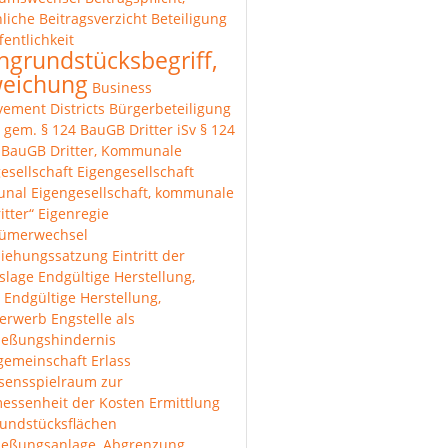
liche
Beitragsverzicht
Beteiligung
fentlichkeit
hgrundstücksbegriff,
eichung
Business
ement Districts
Bürgerbeteiligung
r gem. § 124 BauGB
Dritter iSv § 124
1 BauGB
Dritter, Kommunale
esellschaft
Eigengesellschaft
unal
Eigengesellschaft, kommunale
itter“
Eigenregie
tümerwechsel
ziehungssatzung
Eintritt der
lslage
Endgültige Herstellung,
Endgültige Herstellung,
erwerb
Engstelle als
ießungshindernis
gemeinschaft
Erlass
sensspielraum zur
essenheit der Kosten
Ermittlung
undstücksflächen
ließungsanlage, Abgrenzung