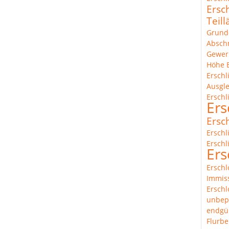
Ersc
Teil
Grund
Abschn
Gewer
Höhe
Ersch
Ausgl
Erschl
Ers
Ersc
Erschl
Erschl
Ers
Erschl
Immis
Erschl
unbep
endgül
Flurbe