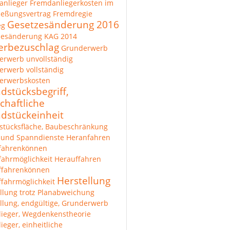
anlieger
Fremdanliegerkosten im
ießungsvertrag
Fremdregie
Gesetzesänderung 2016
eg
zesänderung KAG 2014
rbezuschlag
Grunderwerb
erwerb unvollständig
rwerb vollständig
erwerbskosten
dstücksbegriff,
chaftliche
dstückeinheit
stücksfläche, Baubeschränkung
 und Spanndienste
Heranfahren
fahrenkönnen
ahrmöglichkeit
Herauffahren
ffahrenkönnen
Herstellung
fahrmöglichkeit
llung trotz Planabweichung
llung, endgültige, Grunderwerb
lieger, Wegdenkenstheorie
lieger, einheitliche