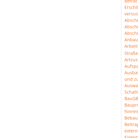
Betra
Erschl
versus
Abschn
Abschn
Abschn
Anbau
Arbeit
Straß
Artzus
Aufspa
Ausba
und z
Auswa
Schal
BauGB
Baup
hinre
Bebau
Beitra
extern
Eigen