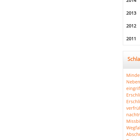
2014
2013
2012
2011
Schl
Minde
Neben
eingri
Erschl
Erschl
verfrü
nachtr
Missbi
Wegfal
Abschn