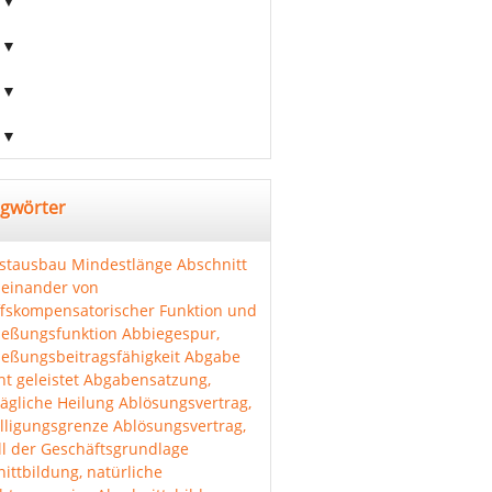
agwörter
stausbau
Mindestlänge Abschnitt
einander von
ffskompensatorischer Funktion und
ießungsfunktion
Abbiegespur,
ießungsbeitragsfähigkeit
Abgabe
ht geleistet
Abgabensatzung,
ägliche Heilung
Ablösungsvertrag,
lligungsgrenze
Ablösungsvertrag,
l der Geschäftsgrundlage
ittbildung, natürliche