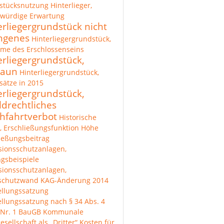
stücksnutzung
Hinterlieger,
zwürdige Erwartung
erliegergrundstück nicht
ngenes
Hinterliegergrundstück,
me des Erschlossenseins
erliegergrundstück,
zaun
Hinterliegergrundstück,
ätze in 2015
erliegergrundstück,
ldrechtliches
hfahrtverbot
Historische
, Erschließungsfunktion
Höhe
ießungsbeitrag
sionsschutzanlagen,
gsbeispiele
sionsschutzanlagen,
lschutzwand
KAG-Änderung 2014
ellungssatzung
ellungssatzung nach § 34 Abs. 4
 Nr. 1 BauGB
Kommunale
esellschaft als „Dritter“
Kosten für