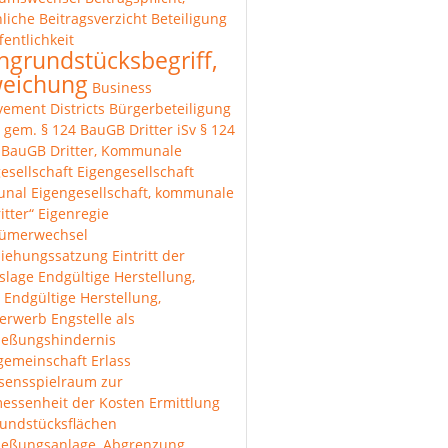
liche
Beitragsverzicht
Beteiligung
fentlichkeit
hgrundstücksbegriff,
eichung
Business
ement Districts
Bürgerbeteiligung
r gem. § 124 BauGB
Dritter iSv § 124
1 BauGB
Dritter, Kommunale
esellschaft
Eigengesellschaft
unal
Eigengesellschaft, kommunale
itter“
Eigenregie
tümerwechsel
ziehungssatzung
Eintritt der
lslage
Endgültige Herstellung,
Endgültige Herstellung,
erwerb
Engstelle als
ießungshindernis
gemeinschaft
Erlass
sensspielraum zur
essenheit der Kosten
Ermittlung
undstücksflächen
ließungsanlage, Abgrenzung