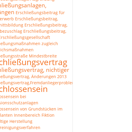
hließungsanlagen,
längen
Erschließungsbeitrag für
erwerb
Erschließungsbeitrag,
ittsbildung
Erschließungsbeitrag,
bezuschlag
Erschließungsbeitrag,
Erschließungsgesellschaft
ließungsmaßnahmen zugleich
eichsmaßnahmen
ießungsstraße Mindestbreite
chließungsvertrag
hließungsvertrag, nichtiger
ießungsvertrag, Änderungen 2013
ießungsvertrag,Fremdanliegerproblematik
chlossensein
ossensein bei
sionsschutzanlagen
ossensein von Grundstücken im
lanten Innenbereich
Fiktion
tige Herstellung
reinigungsverfahren