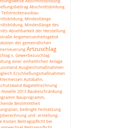
chtungsweise
Abschnittsbildung
ießungsbeitrag
Abschnittsbildung
 Teilstreckenausbau
ittsbildung, Mindestlänge
ittsbildung, Mindestlänge des
itts
Absehbarkeit der Herstellung
straße
Angemessenheitsgebot
skosten der gemeindlichen
Artzuschlag
enerneuerung
chlag s. Gewerbezuschlag
ltung einer einheitlichen Anlage
uzustand
Ausgleichsmaßnahmen
ugleich Erschließungsmaßnahmen
hlermessen
Autobahn,
lschutzwand
Bagatellrechnung
-Novelle 2013
Baubeschränkung
rogramm
Bauprogramm,
ichende Bestimmtheit
ungsplan, bedingte Festsetzung
gsberechnung und -erstellung,
e Kosten
Beitragspflicht bei
tumswechsel
Beitragspflicht,