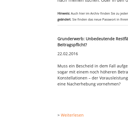
nach Themen suchen. Oder in den Ü
Hinweis:
Auch hier im Archiv finden Sie zu jedem
geändert
. Sie finden das neue Passwort in Ihr
Grunderwerb: Unbedeutende Restfläc
Beitragspflicht?
22.02.2016
Muss ein Bescheid in dem Fall aufg
sogar mit einem noch höheren Betrag 
Konstellationen – der Vorausleistu
eine Nacherhebung vornehmen?
>
Weiterlesen