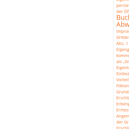
persön
der Öf
Buc
Abw
Improv
Dritte
Abs. 
Eigeng
komm
als „Dr
Eigen
Einbe
Vortei
Fiktion
Grund
Erschl
Erben
Ermes
Angem
der Gr
Ersch