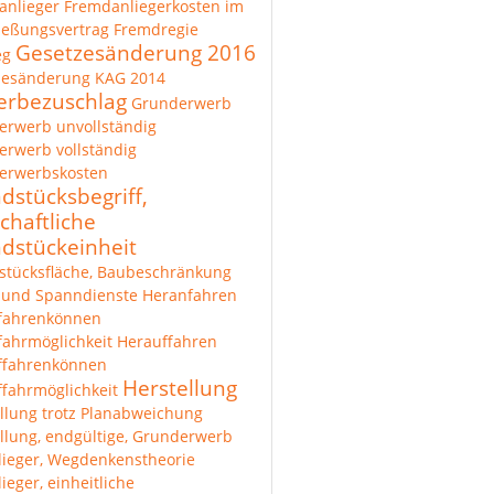
anlieger
Fremdanliegerkosten im
ießungsvertrag
Fremdregie
Gesetzesänderung 2016
eg
zesänderung KAG 2014
rbezuschlag
Grunderwerb
erwerb unvollständig
rwerb vollständig
erwerbskosten
dstücksbegriff,
chaftliche
dstückeinheit
stücksfläche, Baubeschränkung
 und Spanndienste
Heranfahren
fahrenkönnen
ahrmöglichkeit
Herauffahren
ffahrenkönnen
Herstellung
fahrmöglichkeit
llung trotz Planabweichung
llung, endgültige, Grunderwerb
lieger, Wegdenkenstheorie
lieger, einheitliche