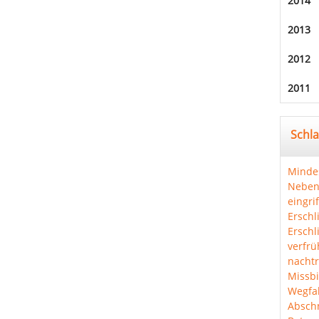
2014
2013
2012
2011
Schl
Minde
Neben
eingri
Erschl
Erschl
verfrü
nachtr
Missbi
Wegfal
Abschn