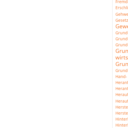
Fremd
Erschl
Gehw
Geset
Gewe
Grund
Grunde
Grund
Grun
wirts
Grun
Grund
Hand-
Heran
Heranf
Herau
Herauf
Herste
Herste
Hinter
Hinter