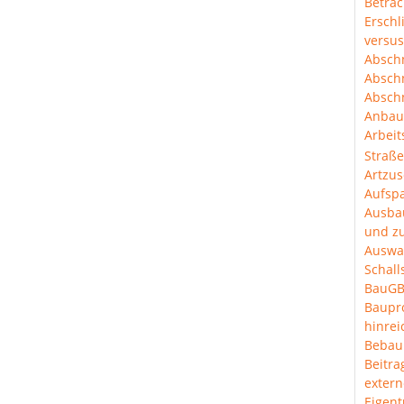
Betra
Erschl
versus
Abschn
Abschn
Abschn
Anbau
Arbeit
Straß
Artzus
Aufspa
Ausba
und z
Auswa
Schal
BauGB
Baup
hinre
Bebau
Beitra
extern
Eigen