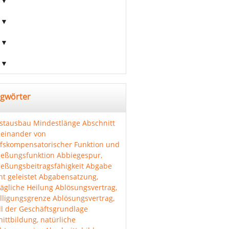
agwörter
stausbau
Mindestlänge Abschnitt
einander von
ffskompensatorischer Funktion und
ießungsfunktion
Abbiegespur,
ießungsbeitragsfähigkeit
Abgabe
ht geleistet
Abgabensatzung,
ägliche Heilung
Ablösungsvertrag,
lligungsgrenze
Ablösungsvertrag,
l der Geschäftsgrundlage
ittbildung, natürliche