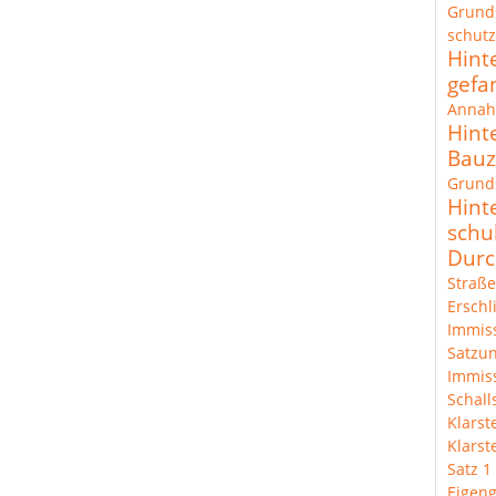
Grund
schut
Hint
gefa
Annah
Hint
Bau
Grunds
Hint
schu
Durc
Straße
Erschl
Immis
Satzun
Immis
Schal
Klarst
Klarst
Satz 1
Eigeng