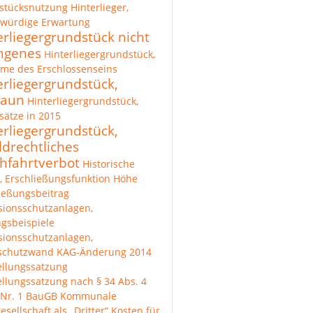
stücksnutzung
Hinterlieger,
zwürdige Erwartung
erliegergrundstück nicht
ngenes
Hinterliegergrundstück,
me des Erschlossenseins
erliegergrundstück,
zaun
Hinterliegergrundstück,
ätze in 2015
erliegergrundstück,
ldrechtliches
hfahrtverbot
Historische
, Erschließungsfunktion
Höhe
ießungsbeitrag
sionsschutzanlagen,
gsbeispiele
sionsschutzanlagen,
lschutzwand
KAG-Änderung 2014
ellungssatzung
ellungssatzung nach § 34 Abs. 4
 Nr. 1 BauGB
Kommunale
esellschaft als „Dritter“
Kosten für