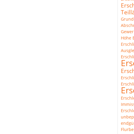
Ersc
Teil
Grund
Abschn
Gewer
Höhe
Ersch
Ausgl
Erschl
Ers
Ersc
Erschl
Erschl
Ers
Erschl
Immis
Erschl
unbep
endgül
Flurbe