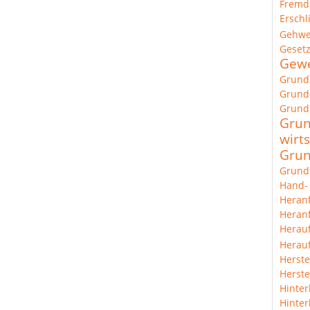
Fremd
Erschl
Gehw
Geset
Gewe
Grund
Grunde
Grund
Grun
wirts
Grun
Grund
Hand-
Heran
Heranf
Herau
Herauf
Herste
Herste
Hinter
Hinter