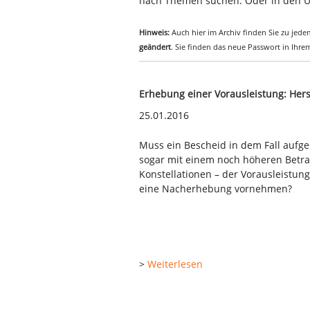
nach Themen suchen. Oder in den Ü
Hinweis:
Auch hier im Archiv finden Sie zu jedem
geändert
. Sie finden das neue Passwort in Ihr
Erhebung einer Vorausleistung: Her
25.01.2016
Muss ein Bescheid in dem Fall aufg
sogar mit einem noch höheren Betrag 
Konstellationen – der Vorausleistu
eine Nacherhebung vornehmen?
>
Weiterlesen