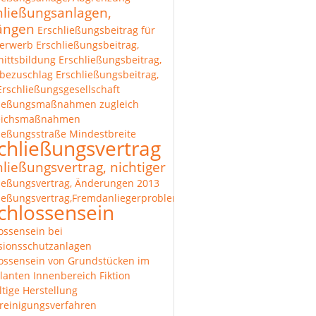
hließungsanlagen,
längen
Erschließungsbeitrag für
erwerb
Erschließungsbeitrag,
ittsbildung
Erschließungsbeitrag,
bezuschlag
Erschließungsbeitrag,
Erschließungsgesellschaft
ließungsmaßnahmen zugleich
eichsmaßnahmen
ießungsstraße Mindestbreite
chließungsvertrag
hließungsvertrag, nichtiger
ießungsvertrag, Änderungen 2013
ießungsvertrag,Fremdanliegerproblematik
chlossensein
ossensein bei
sionsschutzanlagen
ossensein von Grundstücken im
lanten Innenbereich
Fiktion
tige Herstellung
reinigungsverfahren