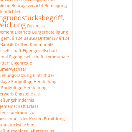
liche
Beitragsverzicht
Beteiligung
fentlichkeit
hgrundstücksbegriff,
eichung
Business
ement Districts
Bürgerbeteiligung
r gem. § 124 BauGB
Dritter iSv § 124
1 BauGB
Dritter, Kommunale
esellschaft
Eigengesellschaft
unal
Eigengesellschaft, kommunale
itter“
Eigenregie
tümerwechsel
ziehungssatzung
Eintritt der
lslage
Endgültige Herstellung,
Endgültige Herstellung,
erwerb
Engstelle als
ießungshindernis
gemeinschaft
Erlass
sensspielraum zur
essenheit der Kosten
Ermittlung
undstücksflächen
ließungsanlage, Abgrenzung