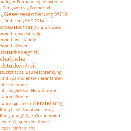
anlieger
Fremdanliegerkosten im
ießungsvertrag
Fremdregie
Gesetzesänderung 2016
eg
zesänderung KAG 2014
rbezuschlag
Grunderwerb
erwerb unvollständig
rwerb vollständig
erwerbskosten
dstücksbegriff,
chaftliche
dstückeinheit
stücksfläche, Baubeschränkung
 und Spanndienste
Heranfahren
fahrenkönnen
ahrmöglichkeit
Herauffahren
ffahrenkönnen
Herstellung
fahrmöglichkeit
llung trotz Planabweichung
llung, endgültige, Grunderwerb
lieger, Wegdenkenstheorie
lieger, einheitliche