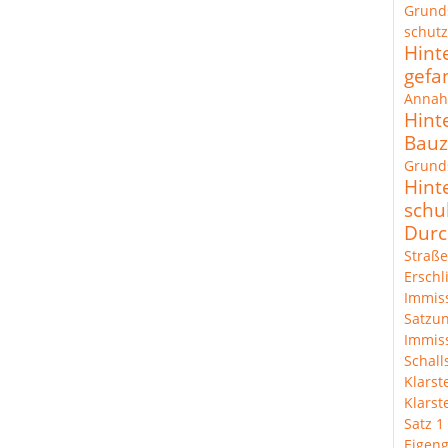
Grund
schut
Hint
gefa
Annah
Hint
Bau
Grunds
Hint
schu
Durc
Straße
Erschl
Immis
Satzun
Immis
Schal
Klarst
Klarst
Satz 1
Eigeng