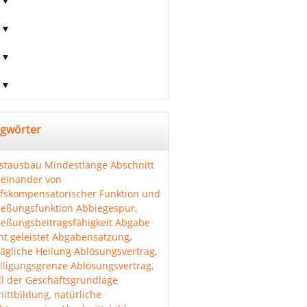
agwörter
stausbau
Mindestlänge Abschnitt
einander von
ffskompensatorischer Funktion und
ießungsfunktion
Abbiegespur,
ießungsbeitragsfähigkeit
Abgabe
ht geleistet
Abgabensatzung,
ägliche Heilung
Ablösungsvertrag,
lligungsgrenze
Ablösungsvertrag,
l der Geschäftsgrundlage
ittbildung, natürliche