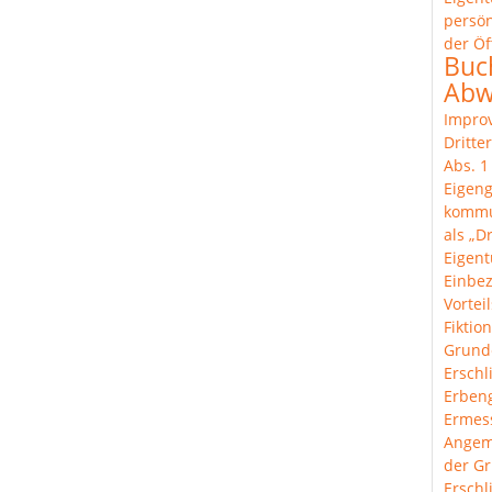
persön
der Öf
Buc
Abw
Improv
Dritte
Abs. 
Eigeng
komm
als „Dr
Eigen
Einbe
Vortei
Fiktion
Grund
Erschl
Erben
Ermes
Angem
der Gr
Ersch