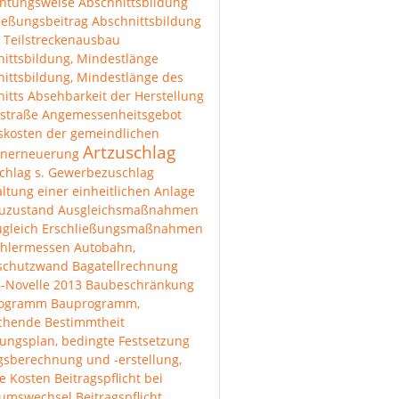
chtungsweise
Abschnittsbildung
ießungsbeitrag
Abschnittsbildung
 Teilstreckenausbau
ittsbildung, Mindestlänge
ittsbildung, Mindestlänge des
itts
Absehbarkeit der Herstellung
straße
Angemessenheitsgebot
skosten der gemeindlichen
Artzuschlag
enerneuerung
chlag s. Gewerbezuschlag
ltung einer einheitlichen Anlage
uzustand
Ausgleichsmaßnahmen
ugleich Erschließungsmaßnahmen
hlermessen
Autobahn,
lschutzwand
Bagatellrechnung
-Novelle 2013
Baubeschränkung
rogramm
Bauprogramm,
ichende Bestimmtheit
ungsplan, bedingte Festsetzung
gsberechnung und -erstellung,
e Kosten
Beitragspflicht bei
tumswechsel
Beitragspflicht,