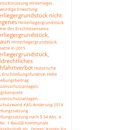
stücksnutzung
Hinterlieger,
zwürdige Erwartung
erliegergrundstück nicht
ngenes
Hinterliegergrundstück,
me des Erschlossenseins
erliegergrundstück,
zaun
Hinterliegergrundstück,
ätze in 2015
erliegergrundstück,
ldrechtliches
hfahrtverbot
Historische
, Erschließungsfunktion
Höhe
ießungsbeitrag
sionsschutzanlagen,
gsbeispiele
sionsschutzanlagen,
lschutzwand
KAG-Änderung 2014
ellungssatzung
ellungssatzung nach § 34 Abs. 4
 Nr. 1 BauGB
Kommunale
esellschaft als „Dritter“
Kosten für