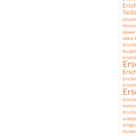
Ersc
Teil
Grund
Abschn
Gewer
Höhe
Ersch
Ausgl
Erschl
Ers
Ersc
Erschl
Erschl
Ers
Erschl
Immis
Erschl
unbep
endgül
Flurbe