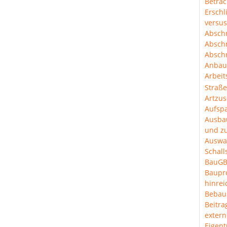
Betra
Erschl
versus
Abschn
Abschn
Abschn
Anbau
Arbeit
Straß
Artzus
Aufspa
Ausba
und z
Auswa
Schal
BauGB
Baup
hinre
Bebau
Beitra
extern
Eigen