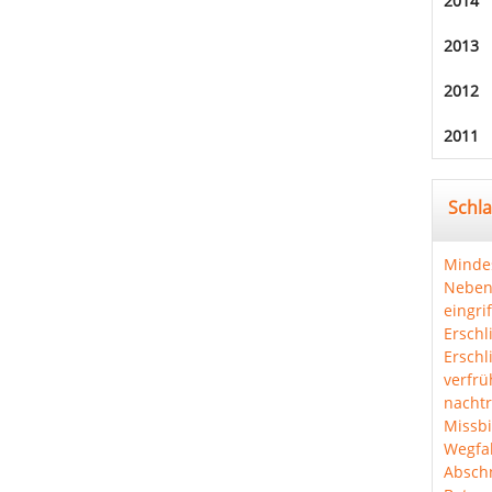
2014
2013
2012
2011
Schl
Minde
Neben
eingri
Erschl
Erschl
verfrü
nachtr
Missbi
Wegfal
Abschn