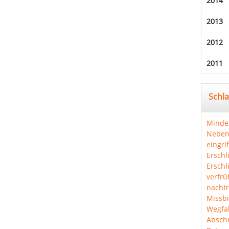
2014
2013
2012
2011
Schl
Minde
Neben
eingri
Erschl
Erschl
verfrü
nachtr
Missbi
Wegfal
Abschn