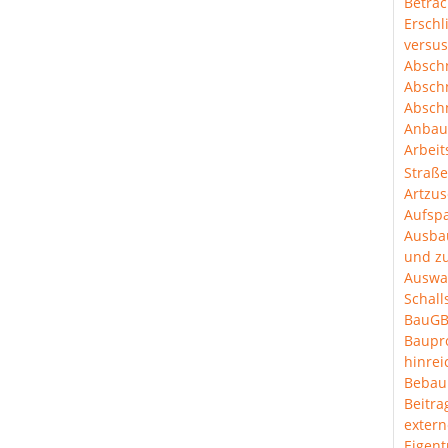
Betra
Erschl
versus
Abschn
Abschn
Abschn
Anbau
Arbeit
Straß
Artzus
Aufspa
Ausba
und z
Auswa
Schal
BauGB
Baup
hinre
Bebau
Beitra
extern
Eigen