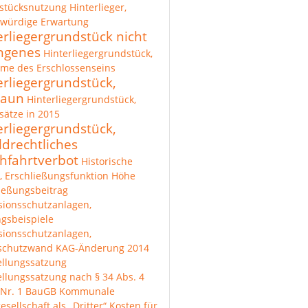
stücksnutzung
Hinterlieger,
zwürdige Erwartung
erliegergrundstück nicht
ngenes
Hinterliegergrundstück,
me des Erschlossenseins
erliegergrundstück,
zaun
Hinterliegergrundstück,
ätze in 2015
erliegergrundstück,
ldrechtliches
hfahrtverbot
Historische
, Erschließungsfunktion
Höhe
ießungsbeitrag
sionsschutzanlagen,
gsbeispiele
sionsschutzanlagen,
lschutzwand
KAG-Änderung 2014
ellungssatzung
ellungssatzung nach § 34 Abs. 4
 Nr. 1 BauGB
Kommunale
esellschaft als „Dritter“
Kosten für