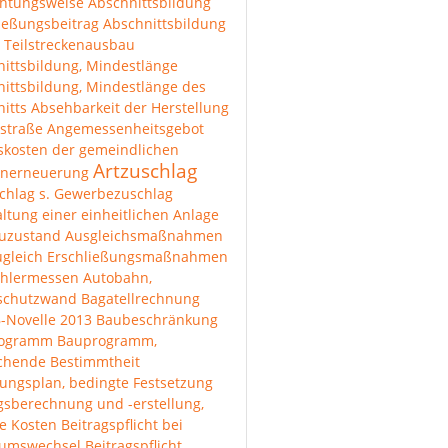
chtungsweise
Abschnittsbildung
ießungsbeitrag
Abschnittsbildung
 Teilstreckenausbau
ittsbildung, Mindestlänge
ittsbildung, Mindestlänge des
itts
Absehbarkeit der Herstellung
straße
Angemessenheitsgebot
skosten der gemeindlichen
Artzuschlag
enerneuerung
chlag s. Gewerbezuschlag
ltung einer einheitlichen Anlage
uzustand
Ausgleichsmaßnahmen
ugleich Erschließungsmaßnahmen
hlermessen
Autobahn,
lschutzwand
Bagatellrechnung
-Novelle 2013
Baubeschränkung
rogramm
Bauprogramm,
ichende Bestimmtheit
ungsplan, bedingte Festsetzung
gsberechnung und -erstellung,
e Kosten
Beitragspflicht bei
tumswechsel
Beitragspflicht,