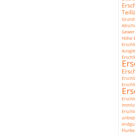
Ersc
Teil
Grund
Abschn
Gewer
Höhe
Ersch
Ausgl
Erschl
Ers
Ersc
Erschl
Erschl
Ers
Erschl
Immis
Erschl
unbep
endgül
Flurbe