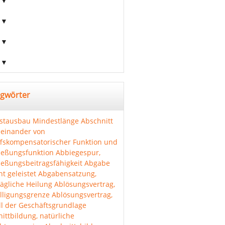
agwörter
stausbau
Mindestlänge Abschnitt
einander von
ffskompensatorischer Funktion und
ießungsfunktion
Abbiegespur,
ießungsbeitragsfähigkeit
Abgabe
ht geleistet
Abgabensatzung,
ägliche Heilung
Ablösungsvertrag,
lligungsgrenze
Ablösungsvertrag,
l der Geschäftsgrundlage
ittbildung, natürliche