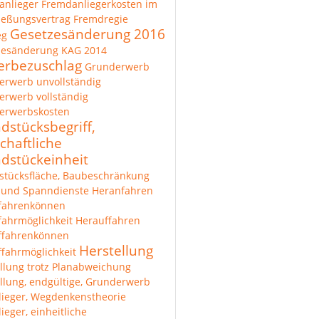
anlieger
Fremdanliegerkosten im
ießungsvertrag
Fremdregie
Gesetzesänderung 2016
eg
zesänderung KAG 2014
rbezuschlag
Grunderwerb
erwerb unvollständig
rwerb vollständig
erwerbskosten
dstücksbegriff,
chaftliche
dstückeinheit
stücksfläche, Baubeschränkung
 und Spanndienste
Heranfahren
fahrenkönnen
ahrmöglichkeit
Herauffahren
ffahrenkönnen
Herstellung
fahrmöglichkeit
llung trotz Planabweichung
llung, endgültige, Grunderwerb
lieger, Wegdenkenstheorie
lieger, einheitliche