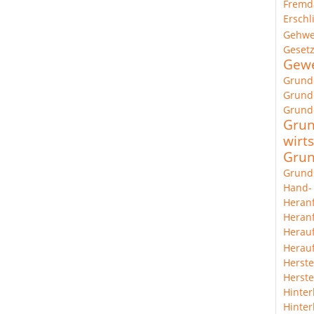
Fremd
Erschl
Gehw
Geset
Gewe
Grund
Grunde
Grund
Grun
wirts
Grun
Grund
Hand-
Heran
Heranf
Herau
Herauf
Herste
Herste
Hinter
Hinter