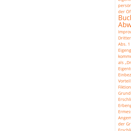
persön
der Öf
Buc
Abw
Improv
Dritte
Abs. 
Eigeng
komm
als „Dr
Eigen
Einbe
Vortei
Fiktion
Grund
Erschl
Erben
Ermes
Angem
der Gr
Ersch