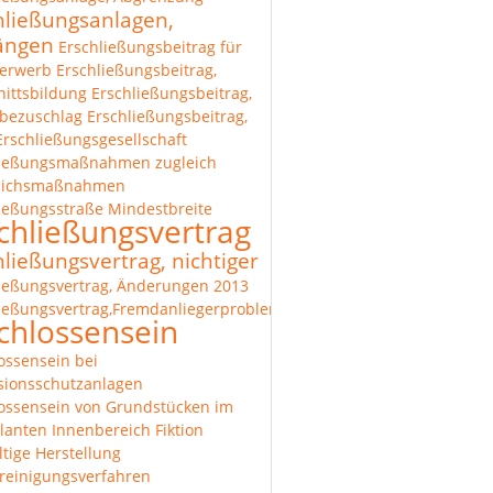
hließungsanlagen,
längen
Erschließungsbeitrag für
erwerb
Erschließungsbeitrag,
ittsbildung
Erschließungsbeitrag,
bezuschlag
Erschließungsbeitrag,
Erschließungsgesellschaft
ließungsmaßnahmen zugleich
eichsmaßnahmen
ießungsstraße Mindestbreite
chließungsvertrag
hließungsvertrag, nichtiger
ießungsvertrag, Änderungen 2013
ießungsvertrag,Fremdanliegerproblematik
chlossensein
ossensein bei
sionsschutzanlagen
ossensein von Grundstücken im
lanten Innenbereich
Fiktion
tige Herstellung
reinigungsverfahren