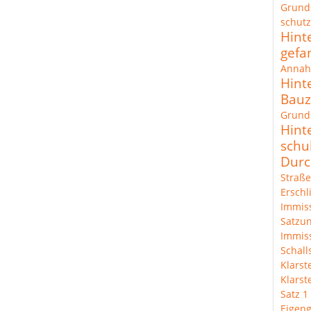
Grund
schut
Hint
gefa
Annah
Hint
Bau
Grunds
Hint
schu
Durc
Straße
Erschl
Immis
Satzun
Immis
Schal
Klarst
Klarst
Satz 1
Eigeng