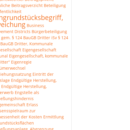
liche
Beitragsverzicht
Beteiligung
fentlichkeit
hgrundstücksbegriff,
eichung
Business
ement Districts
Bürgerbeteiligung
r gem. § 124 BauGB
Dritter iSv § 124
1 BauGB
Dritter, Kommunale
esellschaft
Eigengesellschaft
unal
Eigengesellschaft, kommunale
itter“
Eigenregie
tümerwechsel
ziehungssatzung
Eintritt der
lslage
Endgültige Herstellung,
Endgültige Herstellung,
erwerb
Engstelle als
ießungshindernis
gemeinschaft
Erlass
sensspielraum zur
essenheit der Kosten
Ermittlung
undstücksflächen
ließungsanlage, Abgrenzung