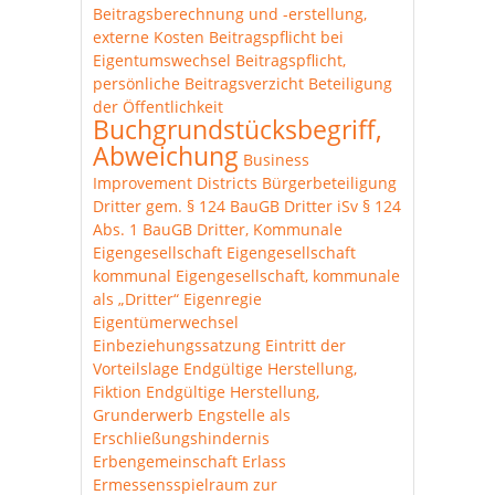
Beitragsberechnung und -erstellung,
externe Kosten
Beitragspflicht bei
Eigentumswechsel
Beitragspflicht,
persönliche
Beitragsverzicht
Beteiligung
der Öffentlichkeit
Buchgrundstücksbegriff,
Abweichung
Business
Improvement Districts
Bürgerbeteiligung
Dritter gem. § 124 BauGB
Dritter iSv § 124
Abs. 1 BauGB
Dritter, Kommunale
Eigengesellschaft
Eigengesellschaft
kommunal
Eigengesellschaft, kommunale
als „Dritter“
Eigenregie
Eigentümerwechsel
Einbeziehungssatzung
Eintritt der
Vorteilslage
Endgültige Herstellung,
Fiktion
Endgültige Herstellung,
Grunderwerb
Engstelle als
Erschließungshindernis
Erbengemeinschaft
Erlass
Ermessensspielraum zur